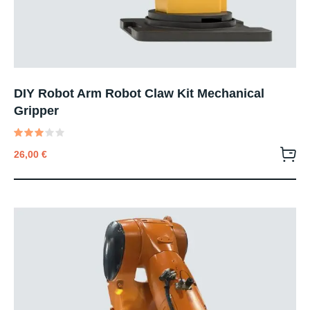
DIY Robot Arm Robot Claw Kit Mechanical
Gripper
Valutato
26,00
€
3.00
su 5