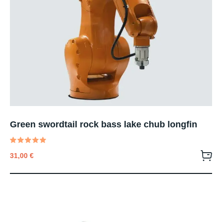
Green swordtail rock bass lake chub longfin
Valutato
31,00
€
5.00
su 5