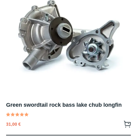
Green swordtail rock bass lake chub longfin
Valutato
31,00
€
5.00
su 5