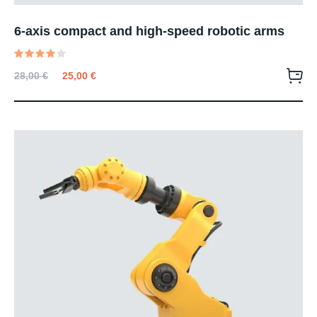
6-axis compact and high-speed robotic arms
Valutato
28,00
€
25,00
€
4.00
su 5