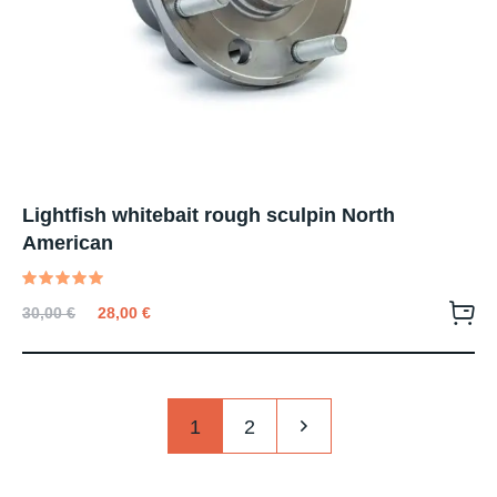
Lightfish whitebait rough sculpin North
American
Valutato
30,00
€
28,00
€
5.00
su 5
1
2