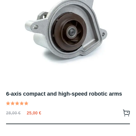
6-axis compact and high-speed robotic arms
Valutato
28,00
€
25,00
€
5.00
su 5