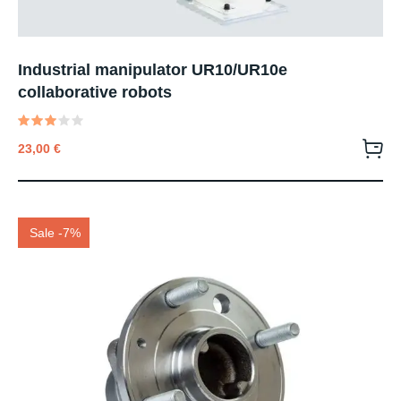
Industrial manipulator UR10/UR10e
collaborative robots
Valutato
23,00
€
3.00
su 5
Sale -7%