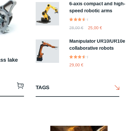
6-axis compact and high-
base di
recensioni
speed robotic arms
Valutato
1
28,00
€
25,00
€
4.00
su 5
Manipulator UR10/UR10e
su
base
collaborative robots
di
recensioni
ss lake
Valutato
1
29,00
€
4.00
su 5
su
base
TAGS
di
recensioni