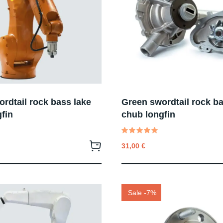
rdtail rock bass lake
Green swordtail rock ba
fin
chub longfin
Valutato
31,00
€
5.00
su 5
Sale -7%