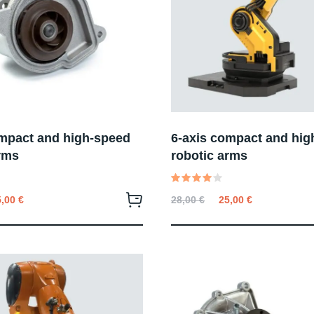
ompact and high-speed
6-axis compact and hig
rms
robotic arms
Valutato
5,00
€
28,00
€
25,00
€
4.00
su 5