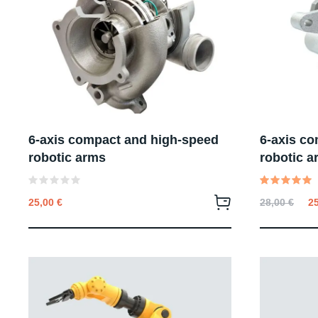
6-axis compact and high-speed
6-axis c
robotic arms
robotic a
Valutato
Valutato
25,00
€
28,00
€
2
0
5.00
su
su 5
5