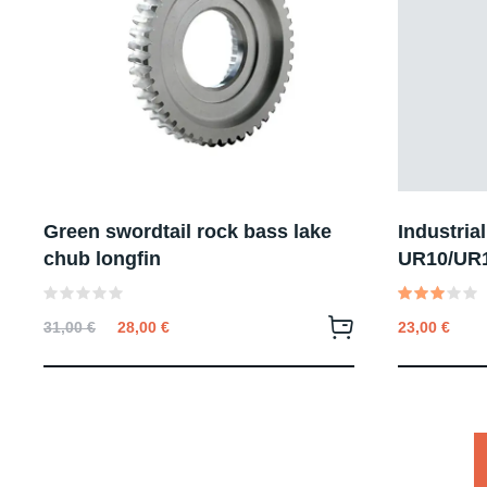
Green swordtail rock bass lake
Industria
chub longfin
UR10/UR1
Valutato
Valutato
31,00
€
28,00
€
23,00
€
0
3.00
su
su 5
5