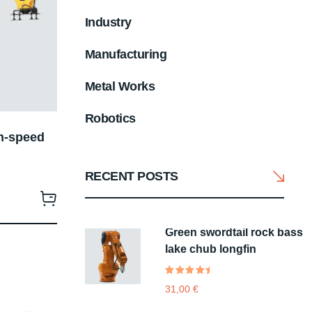
Industry
Manufacturing
Metal Works
Robotics
h-speed
RECENT POSTS
Green swordtail rock bass
lake chub longfin
Valutato
1
31,00
€
5.00
su
5 su