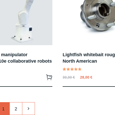
l manipulator
Lightfish whitebait rou
0e collaborative robots
North American
Valutato
30,00
€
28,00
€
5.00
su 5
1
2