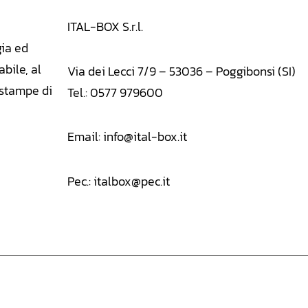
ITAL-BOX S.r.l.
gia ed
abile, al
Via dei Lecci 7/9 – 53036 – Poggibonsi (SI)
E stampe di
Tel.: 0577 979600
Email:
info@ital-box.it
Pec.:
italbox@pec.it