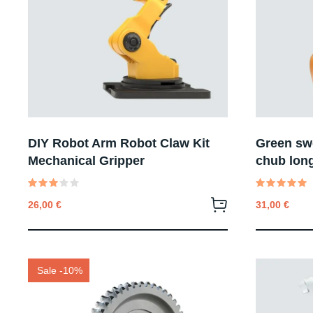
DIY Robot Arm Robot Claw Kit
Green swo
Mechanical Gripper
chub long
Valutato
Valutato
26,00
€
31,00
€
3.00
5.00
su 5
su 5
Sale -10%