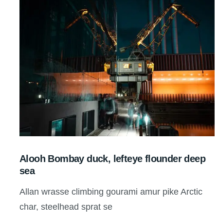
Alooh Bombay duck, lefteye flounder deep
sea
Allan wrasse climbing gourami amur pike Arctic
char, steelhead sprat se