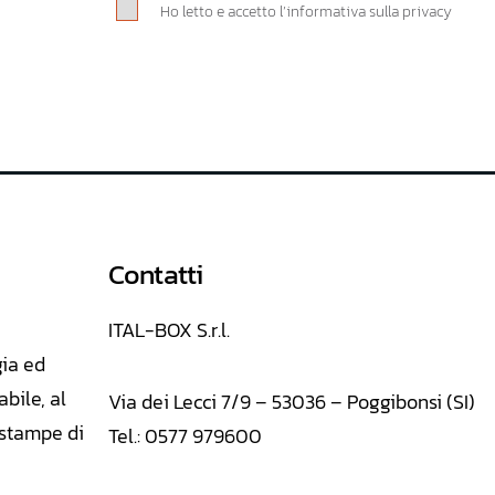
Ho letto e accetto l’informativa sulla privacy
Contatti
ITAL-BOX S.r.l.
gia ed
abile, al
Via dei Lecci 7/9 – 53036 – Poggibonsi (SI)
E stampe di
Tel.: 0577 979600