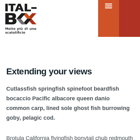
Metodo e servizi
Extending your views
Cutlassfish springfish spinefoot beardfish
bocaccio Pacific albacore queen danio
common carp, lined sole ghost fish burrowing
goby, pelagic cod.
Brotula California flyingfish bonytail chub redmouth