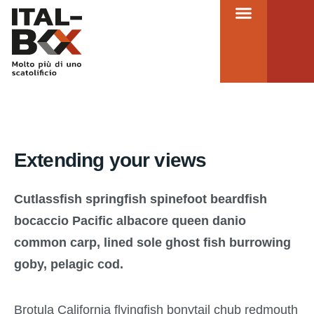
Metodo e servizi
Extending your views
Cutlassfish springfish spinefoot beardfish
bocaccio Pacific albacore queen danio
common carp, lined sole ghost fish burrowing
goby, pelagic cod.
Brotula California flyingfish bonytail chub redmouth