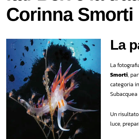
Corinna Smorti
La p
La fotograf
Smorti
, pa
categoria in
Subacquea 
Un risultato
luce, prepa