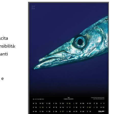
scita
ibilità:
tanti
i e